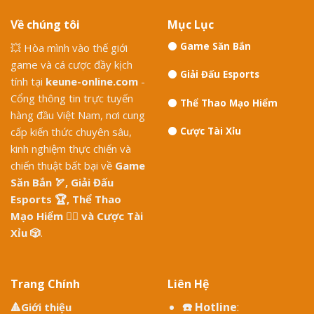
Về chúng tôi
Mục Lục
⚫️
Game Săn Bắn
💥 Hòa mình vào thế giới
game và cá cược đầy kịch
⚫️
Giải Đấu Esports
tính tại
keune-online.com
-
Cổng thông tin trực tuyến
⚫️
Thể Thao Mạo Hiểm
hàng đầu Việt Nam, nơi cung
cấp kiến thức chuyên sâu,
⚫️
Cược Tài Xỉu
kinh nghiệm thực chiến và
chiến thuật bất bại về
Game
Săn Bắn
🏹,
Giải Đấu
Esports
🏆,
Thể Thao
Mạo Hiểm
🧗‍♂️ và
Cược Tài
Xỉu
🎲
.
Trang Chính
Liên Hệ
☎️ Hotline
:
🔺
Giới thiệu