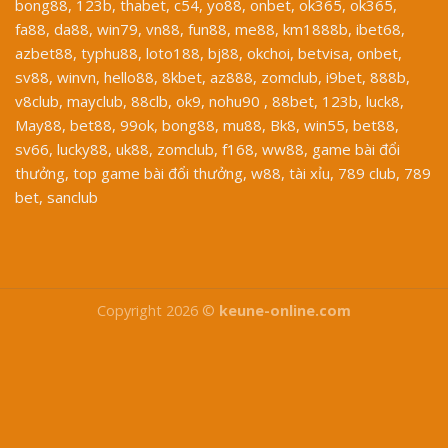
bong88
,
123b
,
thabet
,
c54
,
yo88
,
onbet
,
ok365
,
ok365
,
fa88
,
da88
,
win79
,
vn88
,
fun88
,
me88
,
km1888b
,
ibet68
,
azbet88
,
typhu88
,
loto188
,
bj88
,
okchoi
,
betvisa
,
onbet
,
sv88
,
winvn
,
hello88
,
8kbet
,
az888
,
zomclub
,
i9bet
,
888b
,
v8club
,
mayclub
,
88clb
,
ok9
,
nohu90
,
88bet
,
123b
,
luck8
,
May88
,
bet88
,
99ok
,
bong88
,
mu88
,
Bk8
,
win55
,
bet88
,
sv66
,
lucky88
,
uk88
,
zomclub
,
f168
,
ww88
,
game bài đổi
thưởng
,
top game bài đổi thưởng
,
w88
,
tài xỉu
,
789 club
,
789
bet
,
sanclub
Copyright 2026 ©
keune-online.com