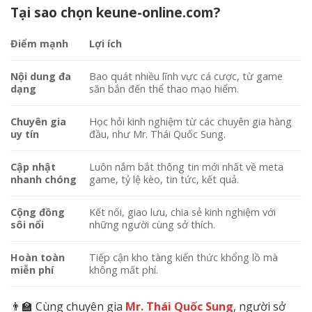
Tại sao chọn keune-online.com?
Điểm mạnh
Lợi ích
Nội dung đa
Bao quát nhiều lĩnh vực cá cược, từ game
dạng
săn bắn đến thể thao mạo hiểm.
Chuyên gia
Học hỏi kinh nghiệm từ các chuyên gia hàng
uy tín
đầu, như Mr. Thái Quốc Sung.
Cập nhật
Luôn nắm bắt thông tin mới nhất về meta
nhanh chóng
game, tỷ lệ kèo, tin tức, kết quả.
Cộng đồng
Kết nối, giao lưu, chia sẻ kinh nghiệm với
sôi nổi
những người cùng sở thích.
Hoàn toàn
Tiếp cận kho tàng kiến thức khổng lồ mà
miễn phí
không mất phí.
👨‍🏫 Cùng chuyên gia
Mr. Thái Quốc Sung
, người sở