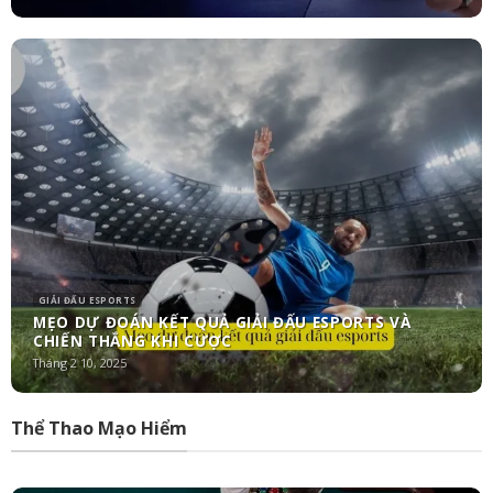
GIẢI ĐẤU ESPORTS
MẸO DỰ ĐOÁN KẾT QUẢ GIẢI ĐẤU ESPORTS VÀ
CHIẾN THẮNG KHI CƯỢC
Tháng 2 10, 2025
Thể Thao Mạo Hiểm