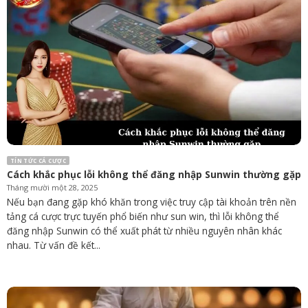
TÍN TỨC CÁ CƯỢC
Cách khắc phục lỗi không thể đăng nhập Sunwin thường gặp
Tháng mười một 28, 2025
Nếu bạn đang gặp khó khăn trong việc truy cập tài khoản trên nền
tảng cá cược trực tuyến phổ biến như sun win, thì lỗi không thể
đăng nhập Sunwin có thể xuất phát từ nhiều nguyên nhân khác
nhau. Từ vấn đề kết...