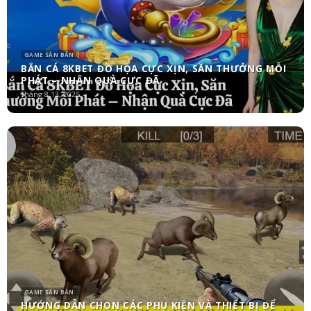
GAME SĂN BẮN
BẮN CÁ 8KBET ĐỒ HỌA CỰC XỊN, SĂN THƯỞNG MỖI
PHÁT – NHẬN QUÀ CỰC ĐÃ
Tháng 8 13, 2025
GAME SĂN BẮN
HƯỚNG DẪN CHỌN CÁC PHỤ KIỆN VÀ THIẾT BỊ ĐỂ