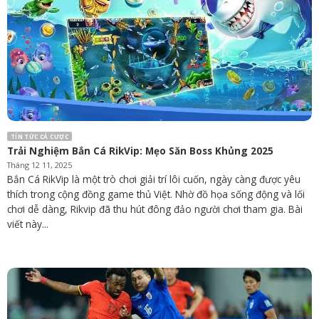
TÍN TỨC CÁ CƯỢC
Trải Nghiệm Bắn Cá RikVip: Mẹo Săn Boss Khủng 2025
Tháng 12 11, 2025
Bắn Cá RikVip là một trò chơi giải trí lôi cuốn, ngày càng được yêu
thích trong cộng đồng game thủ Việt. Nhờ đồ họa sống động và lối
chơi dễ dàng, Rikvip đã thu hút đông đảo người chơi tham gia. Bài
viết này...