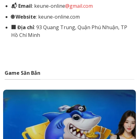
📬 Email
: keune-online
@gmail.com
🌐 Website
: keune-online.com
🏢 Địa chỉ
: 93 Quang Trung, Quận Phú Nhuận, TP
Hồ Chí Minh
Game Săn Bắn