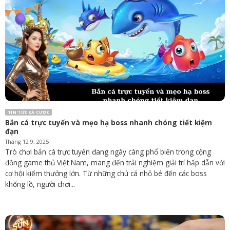
TÍN TỨC CÁ CƯỢC
Bắn cá trực tuyến và mẹo hạ boss nhanh chóng tiết kiệm
đạn
Tháng 12 9, 2025
Trò chơi bắn cá trực tuyến đang ngày càng phổ biến trong cộng
đồng game thủ Việt Nam, mang đến trải nghiệm giải trí hấp dẫn với
cơ hội kiếm thưởng lớn. Từ những chú cá nhỏ bé đến các boss
khổng lồ, người chơi...