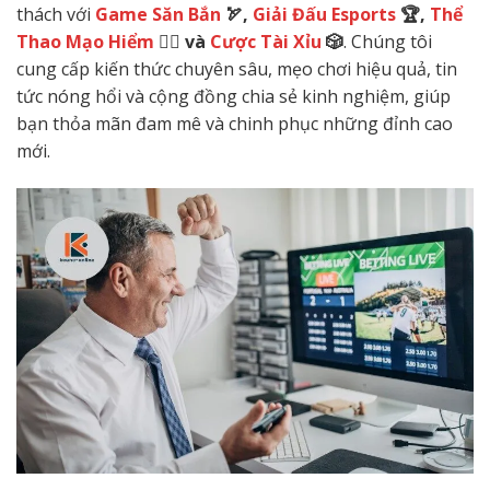
thách với
Game Săn Bắn
🏹,
Giải Đấu Esports
🏆,
Thể
Thao Mạo Hiểm
🧗‍♂️ và
Cược Tài Xỉu
🎲
. Chúng tôi
cung cấp kiến thức chuyên sâu, mẹo chơi hiệu quả, tin
tức nóng hổi và cộng đồng chia sẻ kinh nghiệm, giúp
bạn thỏa mãn đam mê và chinh phục những đỉnh cao
mới.