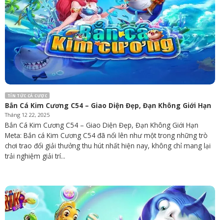
TÍN TỨC CÁ CƯỢC
Bắn Cá Kim Cương C54 – Giao Diện Đẹp, Đạn Không Giới Hạn
Tháng 12 22, 2025
Bắn Cá Kim Cương C54 – Giao Diện Đẹp, Đạn Không Giới Hạn
Meta: Bắn cá Kim Cương C54 đã nổi lên như một trong những trò
chơi trao đổi giải thưởng thu hút nhất hiện nay, không chỉ mang lại
trải nghiệm giải trí...