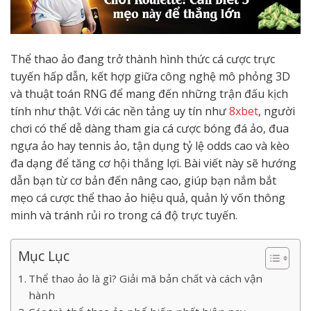
Thể thao ảo đang trở thành hình thức cá cược trực
tuyến hấp dẫn, kết hợp giữa công nghệ mô phỏng 3D
và thuật toán RNG để mang đến những trận đấu kịch
tính như thật. Với các nền tảng uy tín như
8xbet
, người
chơi có thể dễ dàng tham gia cá cược bóng đá ảo, đua
ngựa ảo hay tennis ảo, tận dụng tỷ lệ odds cao và kèo
đa dạng để tăng cơ hội thắng lợi. Bài viết này sẽ hướng
dẫn bạn từ cơ bản đến nâng cao, giúp bạn nắm bắt
mẹo cá cược thể thao ảo hiệu quả, quản lý vốn thông
minh và tránh rủi ro trong cá độ trực tuyến.
Mục Lục
Thể thao ảo là gì? Giải mã bản chất và cách vận
hành