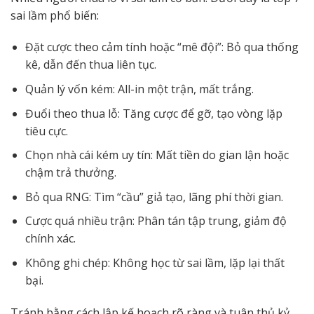
sai lầm phổ biến:
Đặt cược theo cảm tính hoặc “mê đội”: Bỏ qua thống
kê, dẫn đến thua liên tục.
Quản lý vốn kém: All-in một trận, mất trắng.
Đuổi theo thua lỗ: Tăng cược để gỡ, tạo vòng lặp
tiêu cực.
Chọn nhà cái kém uy tín: Mất tiền do gian lận hoặc
chậm trả thưởng.
Bỏ qua RNG: Tìm “cầu” giả tạo, lãng phí thời gian.
Cược quá nhiều trận: Phân tán tập trung, giảm độ
chính xác.
Không ghi chép: Không học từ sai lầm, lặp lại thất
bại.
Tránh bằng cách lập kế hoạch rõ ràng và tuân thủ kỷ