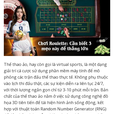
Thể thao ảo, hay còn gọi là virtual sports, là một dạng
giải trí cá cược sử dụng phần mềm máy tính để mô
phỏng các trận đấu thể thao thực tế. Không phụ thuộc
vào lịch thi đấu thật, các sự kiện diễn ra liên tục 24/7,
với thời lượng ngắn gọn chỉ từ 3-10 phút mỗi trận. Bản
chất của thể thao ảo nằm ở việc sử dụng công nghệ đồ
họa 3D tiên tiến để tái hiện hình ảnh sống động, kết
hợp với thuật toán Random Number Generator (RNG)