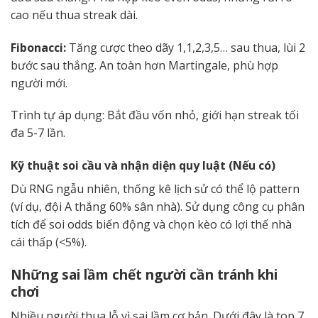
cao nếu thua streak dài.
Fibonacci:
Tăng cược theo dãy 1,1,2,3,5… sau thua, lùi 2
bước sau thắng. An toàn hơn Martingale, phù hợp
người mới.
Trình tự áp dụng: Bắt đầu vốn nhỏ, giới hạn streak tối
đa 5-7 lần.
Kỹ thuật soi cầu và nhận diện quy luật (Nếu có)
Dù RNG ngẫu nhiên, thống kê lịch sử có thể lộ pattern
(ví dụ, đội A thắng 60% sân nhà). Sử dụng công cụ phân
tích để soi odds biến động và chọn kèo có lợi thế nhà
cái thấp (<5%).
Những sai lầm chết người cần tránh khi
chơi
Nhiều người thua lỗ vì sai lầm cơ bản. Dưới đây là top 7