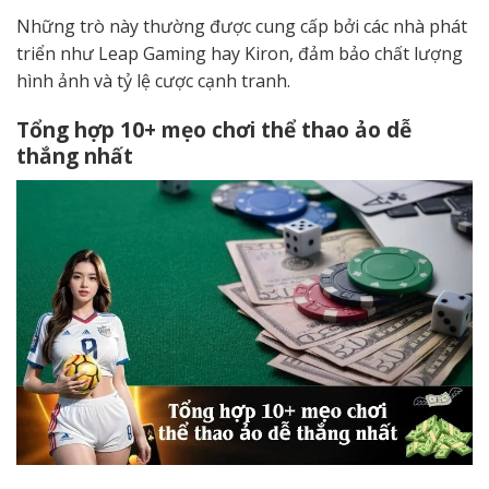
Những trò này thường được cung cấp bởi các nhà phát
triển như Leap Gaming hay Kiron, đảm bảo chất lượng
hình ảnh và tỷ lệ cược cạnh tranh.
Tổng hợp 10+ mẹo chơi thể thao ảo dễ
thắng nhất