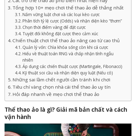
Các trò thể thao ảo phổ biến nhất hiện nay
Tổng hợp 10+ mẹo chơi thể thao ảo dễ thắng nhất
Nắm vững luật chơi và các loại kèo cược
Phân tích tỷ lệ cược (Odds) và nhận diện kèo “thơm”
Chọn thời điểm vàng để đặt cược
Tuyệt đối không đặt cược theo cảm xúc
Chiến thuật chơi thể thao ảo nâng cao từ cao thủ
Quản lý vốn: Chìa khóa sống còn khi cá cược
Hiểu về thuật toán RNG và chấp nhận tính ngẫu
nhiên
Áp dụng các chiến thuật cược (Martingale, Fibonacci)
Kỹ thuật soi cầu và nhận diện quy luật (Nếu có)
Những sai lầm chết người cần tránh khi chơi
Tiêu chí vàng chọn nhà cái thể thao ảo uy tín
Hỏi đáp nhanh về mẹo chơi thể thao ảo
Thể thao ảo là gì? Giải mã bản chất và cách
vận hành