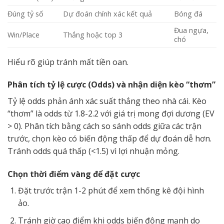
Đúng tỷ số
Dự đoán chính xác kết quả
Bóng đá
Đua ngựa,
Win/Place
Thắng hoặc top 3
chó
Hiểu rõ giúp tránh mất tiền oan.
Phân tích tỷ lệ cược (Odds) và nhận diện kèo “thơm”
Tỷ lệ odds phản ánh xác suất thắng theo nhà cái. Kèo
“thơm” là odds từ 1.8-2.2 với giá trị mong đợi dương (EV
> 0). Phân tích bằng cách so sánh odds giữa các trận
trước, chọn kèo có biến động thấp để dự đoán dễ hơn.
Tránh odds quá thấp (<1.5) vì lợi nhuận mỏng.
Chọn thời điểm vàng để đặt cược
Đặt trước trận 1-2 phút để xem thống kê đội hình
ảo.
Tránh giờ cao điểm khi odds biến động mạnh do