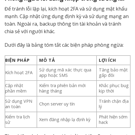
Để tránh lỗi lặp lại, kích hoạt 2FA và sử dụng mật khẩu
mạnh. Cập nhật ứng dụng định kỳ và sử dụng mạng an
toàn. Ngoài ra, backup thông tin tài khoản và tránh
chia sẻ với người khác.
Dưới đây là bảng tóm tắt các biện pháp phòng ngừa:
BIỆN PHÁP
MÔ TẢ
LỢI ÍCH
Sử dụng mã xác thực qua
Tăng bảo mật
Kích hoạt 2FA
app hoặc SMS
gấp đôi
Cập nhật
Kiểm tra phiên bản mới
Khắc phục bug
phần mềm
hàng tháng
kịp thời
Sử dụng VPN
Tránh chặn địa
Chọn server uy tín
an toàn
lý
Kiểm tra lịch
Phát hiện sớm
Xem đăng nhập lạ định kỳ
sử
hack