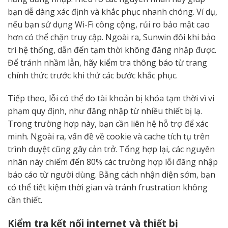
bạn dễ dàng xác định và khắc phục nhanh chóng. Ví dụ,
nếu bạn sử dụng Wi-Fi công cộng, rủi ro bảo mật cao
hơn có thể chặn truy cập. Ngoài ra, Sunwin đôi khi bảo
trì hệ thống, dẫn đến tạm thời không đăng nhập được.
Để tránh nhầm lẫn, hãy kiểm tra thông báo từ trang
chính thức trước khi thử các bước khắc phục.
Tiếp theo, lỗi có thể do tài khoản bị khóa tạm thời vì vi
phạm quy định, như đăng nhập từ nhiều thiết bị lạ.
Trong trường hợp này, bạn cần liên hệ hỗ trợ để xác
minh. Ngoài ra, vấn đề về cookie và cache tích tụ trên
trình duyệt cũng gây cản trở. Tổng hợp lại, các nguyên
nhân này chiếm đến 80% các trường hợp lỗi đăng nhập
báo cáo từ người dùng. Bằng cách nhận diện sớm, bạn
có thể tiết kiệm thời gian và tránh frustration không
cần thiết.
Kiểm tra kết nối internet và thiết bị