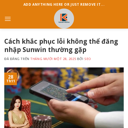
Chuyển
ADD ANYTHING HERE OR JUST REMOVE IT...
đến
nội
dung
Cách khắc phục lỗi không thể đăng
nhập Sunwin thường gặp
ĐÃ ĐĂNG TRÊN
THÁNG MƯỜI MỘT 28, 2025
BỞI
SEO
28
Th11