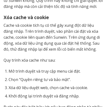
từ Sunwin không. Quy trình này không chỉ giải quyết lỗi
đăng nhập mà còn cải thiện tốc độ và tính năng mới.
Xóa cache và cookie
Cache và cookie tích tụ có thể gây xung đột dữ liệu
đăng nhập. Trên trình duyệt, vào phần cài đặt và xóa
cache, cookie liên quan đến Sunwin. Trên ứng dụng di
động, xóa dữ liệu ứng dụng qua cài đặt hệ thống. Sau
đó, thử đăng nhập lại để xem lỗi có biến mất không.
Quy trình xóa cache như sau:
Mở trình duyệt và truy cập menu cài đặt.
Chọn “Quyền riêng tư và bảo mật”.
Xóa dữ liệu duyệt web, chọn cache và cookie.
Khởi động lại trình duyệt và đăng nhập.
Bước này đặc biệt hữu ích nếu bạn đăng nhập từ nhiều