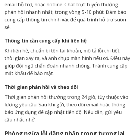
email hỗ trợ, hoặc hotline. Chat trực tuyến thường
phản hồi nhanh nhất, trong vòng 5-10 phút. Đảm bảo
cung cấp thông tin chính xác để quá trình hỗ trợ suôn
sẻ.
Thông tin cần cung cấp khi liên hệ
Khi liên hệ, chuẩn bị tên tài khoản, mô tả lỗi chi tiết,
thời gian xảy ra, và ảnh chụp màn hình nếu có. Điều này
giúp đội ngũ chẩn đoán nhanh chóng. Tránh cung cấp
mật khẩu để bảo mật.
Thời gian phản hồi và theo dõi
Thời gian phản hồi thường trong 24 giờ, tùy thuộc vào
lượng yêu cầu. Sau khi gửi, theo dõi email hoặc thông
báo ứng dụng để cập nhật tiến độ. Nếu cần, gửi yêu
cầu nhắc nhở.
Phòng ngừa lỗi đăng nhập trong tương lai