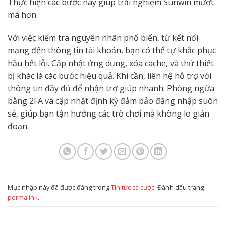
Thực hiện các bước này giúp trải nghiệm Sunwin mượt
mà hơn.
Với việc kiểm tra nguyên nhân phổ biến, từ kết nối
mạng đến thông tin tài khoản, bạn có thể tự khắc phục
hầu hết lỗi. Cập nhật ứng dụng, xóa cache, và thử thiết
bị khác là các bước hiệu quả. Khi cần, liên hệ hỗ trợ với
thông tin đầy đủ để nhận trợ giúp nhanh. Phòng ngừa
bằng 2FA và cập nhật định kỳ đảm bảo đăng nhập suôn
sẻ, giúp bạn tận hưởng các trò chơi mà không lo gián
đoạn.
Mục nhập này đã được đăng trong
Tín tức cá cược
. Đánh dấu trang
permalink
.