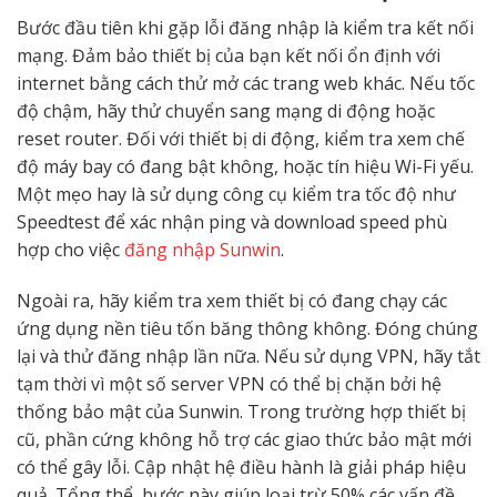
Bước đầu tiên khi gặp lỗi đăng nhập là kiểm tra kết nối
mạng. Đảm bảo thiết bị của bạn kết nối ổn định với
internet bằng cách thử mở các trang web khác. Nếu tốc
độ chậm, hãy thử chuyển sang mạng di động hoặc
reset router. Đối với thiết bị di động, kiểm tra xem chế
độ máy bay có đang bật không, hoặc tín hiệu Wi-Fi yếu.
Một mẹo hay là sử dụng công cụ kiểm tra tốc độ như
Speedtest để xác nhận ping và download speed phù
hợp cho việc
đăng nhập Sunwin
.
Ngoài ra, hãy kiểm tra xem thiết bị có đang chạy các
ứng dụng nền tiêu tốn băng thông không. Đóng chúng
lại và thử đăng nhập lần nữa. Nếu sử dụng VPN, hãy tắt
tạm thời vì một số server VPN có thể bị chặn bởi hệ
thống bảo mật của Sunwin. Trong trường hợp thiết bị
cũ, phần cứng không hỗ trợ các giao thức bảo mật mới
có thể gây lỗi. Cập nhật hệ điều hành là giải pháp hiệu
quả. Tổng thể, bước này giúp loại trừ 50% các vấn đề