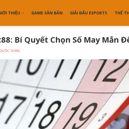
GIỚI THIỆU
GAME SĂN BẮN
GIẢI ĐẤU ESPORTS
THỂ T
et88: Bí Quyết Chọn Số May Mắn 
 QUỐC SUNG