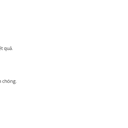
t quả.
h chóng.