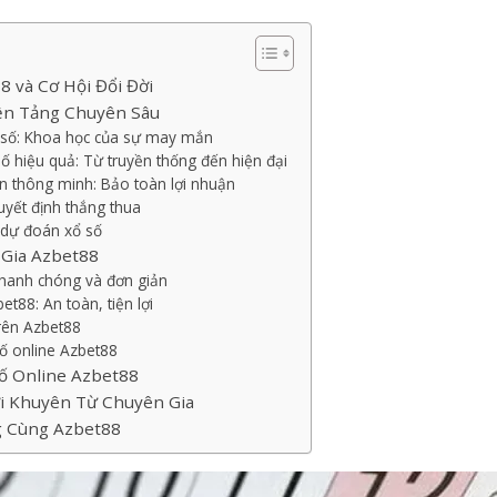
8 và Cơ Hội Đổi Đời
ền Tảng Chuyên Sâu
ổ số: Khoa học của sự may mắn
ố hiệu quả: Từ truyền thống đến hiện đại
ốn thông minh: Bảo toàn lợi nhuận
uyết định thắng thua
 dự đoán xổ số
 Gia Azbet88
Nhanh chóng và đơn giản
et88: An toàn, tiện lợi
trên Azbet88
số online Azbet88
Số Online Azbet88
i Khuyên Từ Chuyên Gia
g Cùng Azbet88