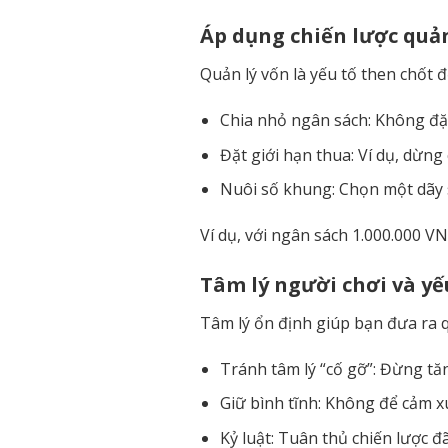
Áp dụng chiến lược quản
Quản lý vốn là yếu tố then chốt đ
Chia nhỏ ngân sách: Không đặt
Đặt giới hạn thua: Ví dụ, dừn
Nuôi số khung: Chọn một dãy số
Ví dụ, với ngân sách 1.000.000 VN
Tâm lý người chơi và yế
Tâm lý ổn định giúp bạn đưa ra q
Tránh tâm lý “cố gỡ”: Đừng tăn
Giữ bình tĩnh: Không để cảm xú
Kỷ luật: Tuân thủ chiến lược đ