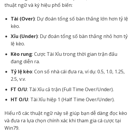
thuật ngữ và ký hiệu phổ biến:
Tài (Over)
: Dự đoán tổng số bàn thắng lớn hơn tỷ lệ
kèo.
Xỉu (Under)
: Dự đoán tổng số bàn thắng nhỏ hơn tỷ
lệ kèo.
Kèo rung
: Cược Tài Xỉu trong thời gian trận đấu
đang diễn ra.
Tỷ lệ kèo
: Con số nhà cái đưa ra, ví dụ: 0.5, 1.0, 1.25,
2.5, v.v.
FT O/U
: Tài Xỉu cả trận (Full Time Over/Under).
HT O/U
: Tài Xỉu hiệp 1 (Half Time Over/Under).
Hiểu rõ các thuật ngữ này sẽ giúp bạn dễ dàng đọc kèo
và đưa ra lựa chọn chính xác khi tham gia cá cược tại
Win79.