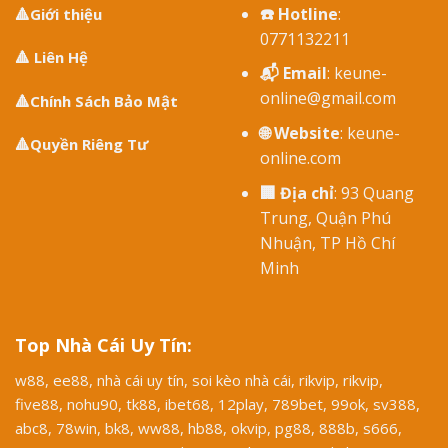
☎️ Hotline
:
🔺
Giới thiệu
0771132211
🔺
Liên Hệ
📬 Email
: keune-
online
@gmail.com
🔺
Chính Sách Bảo Mật
🌐 Website
:
keune-
🔺
Quyền Riêng Tư
online.com
🏢 Địa chỉ
: 93 Quang
Trung, Quận Phú
Nhuận, TP Hồ Chí
Minh
Top Nhà Cái Uy Tín:
w88
,
ee88
,
nhà cái uy tín
,
soi kèo nhà cái
,
rikvip
,
rikvip
,
five88
,
nohu90
,
tk88
,
ibet68
,
12play
,
789bet
,
99ok
,
sv388
,
abc8
,
78win
,
bk8
,
ww88
,
hb88
,
okvip
,
pg88
,
888b
,
s666
,