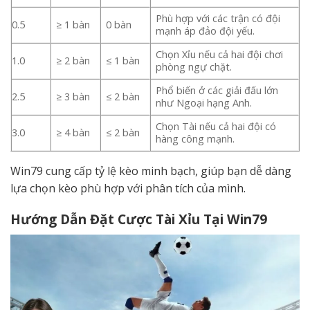
Phù hợp với các trận có đội
0.5
≥ 1 bàn
0 bàn
mạnh áp đảo đội yếu.
Chọn Xỉu nếu cả hai đội chơi
1.0
≥ 2 bàn
≤ 1 bàn
phòng ngự chặt.
Phổ biến ở các giải đấu lớn
2.5
≥ 3 bàn
≤ 2 bàn
như Ngoại hạng Anh.
Chọn Tài nếu cả hai đội có
3.0
≥ 4 bàn
≤ 2 bàn
hàng công mạnh.
Win79 cung cấp tỷ lệ kèo minh bạch, giúp bạn dễ dàng
lựa chọn kèo phù hợp với phân tích của mình.
Hướng Dẫn Đặt Cược Tài Xỉu Tại Win79