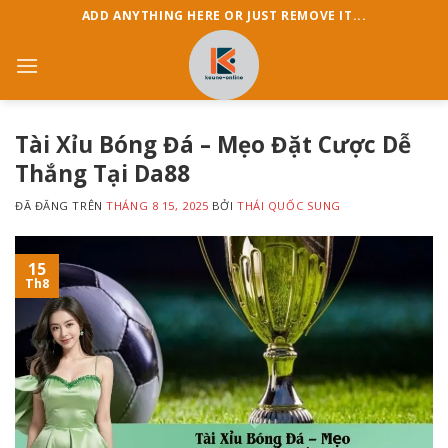
Chuyển
ADD ANYTHING HERE OR JUST REMOVE IT...
đến
nội
dung
Tài Xỉu Bóng Đá – Mẹo Đặt Cược Dễ
Thắng Tại Da88
ĐÃ ĐĂNG TRÊN
THÁNG 8 15, 2025
BỞI
THÁI QUỐC SUNG
15
Th8