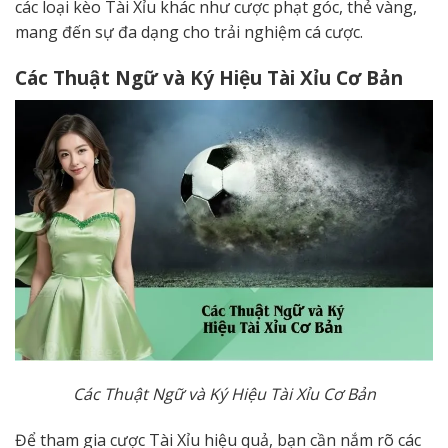
các loại kèo Tài Xỉu khác như cược phạt góc, thẻ vàng,
mang đến sự đa dạng cho trải nghiệm cá cược.
Các Thuật Ngữ và Ký Hiệu Tài Xỉu Cơ Bản
Các Thuật Ngữ và Ký Hiệu Tài Xỉu Cơ Bản
Để tham gia cược Tài Xỉu hiệu quả, bạn cần nắm rõ các