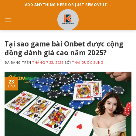
Chuyển
ADD ANYTHING HERE OR JUST REMOVE IT...
đến
nội
dung
Tại sao game bài Onbet được cộng
đồng đánh giá cao năm 2025?
ĐÃ ĐĂNG TRÊN
THÁNG 7 23, 2025
BỞI
THÁI QUỐC SUNG
23
Th7