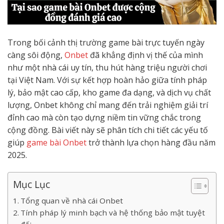
Trong bối cảnh thị trường game bài trực tuyến ngày
càng sôi động,
Onbet
đã khẳng định vị thế của mình
như một nhà cái uy tín, thu hút hàng triệu người chơi
tại Việt Nam. Với sự kết hợp hoàn hảo giữa tính pháp
lý, bảo mật cao cấp, kho game đa dạng, và dịch vụ chất
lượng, Onbet không chỉ mang đến trải nghiệm giải trí
đỉnh cao mà còn tạo dựng niềm tin vững chắc trong
cộng đồng. Bài viết này sẽ phân tích chi tiết các yếu tố
giúp
game bài Onbet
trở thành lựa chọn hàng đầu năm
2025.
Mục Lục
Tổng quan về nhà cái Onbet
Tính pháp lý minh bạch và hệ thống bảo mật tuyệt