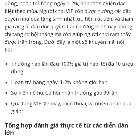
đồng, hoàn trả hàng ngày 1-2%, đến các sự kiện đặc
biệt theo mùa. Người chơi VIP còn được hưởng các đặc
quyền như quà tặng sinh nhật, ưu tiên rút tiền, và tham
gia các giải đấu độc quyền. Các chương trình này không
chỉ tăng cơ hội thắng mà còn giúp người chơi cảm thấy
được trân trọng. Dưới đây là một số khuyến mãi nổi
bật:
Thưởng nạp lần đầu: 100% giá trị nạp, tối đa 10 triệu
đồng.
Hoàn trả hàng ngày: 1-2% không giới hạn.
Sự kiện nổ hũ: Cơ hội nhận thưởng gấp 99 lần.
Quà tặng VIP: Xe máy, điện thoại, và nhiều phần quà
giá trị.
Tổng hợp đánh giá thực tế từ các diễn đàn
lớn