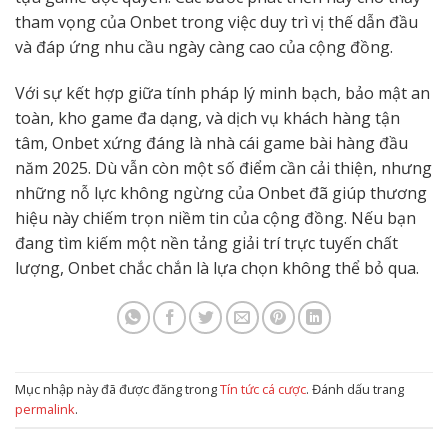
tham vọng của Onbet trong việc duy trì vị thế dẫn đầu
và đáp ứng nhu cầu ngày càng cao của cộng đồng.
Với sự kết hợp giữa tính pháp lý minh bạch, bảo mật an
toàn, kho game đa dạng, và dịch vụ khách hàng tận
tâm, Onbet xứng đáng là nhà cái game bài hàng đầu
năm 2025. Dù vẫn còn một số điểm cần cải thiện, nhưng
những nỗ lực không ngừng của Onbet đã giúp thương
hiệu này chiếm trọn niềm tin của cộng đồng. Nếu bạn
đang tìm kiếm một nền tảng giải trí trực tuyến chất
lượng, Onbet chắc chắn là lựa chọn không thể bỏ qua.
Mục nhập này đã được đăng trong
Tín tức cá cược
. Đánh dấu trang
permalink
.