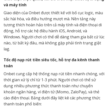
và máy tính
Giao diện của Onbet được thiết kế với bố cục logic, màu
sắc hài hòa, và điều hướng mượt mà. Nền tảng này
tương thích hoàn hảo trên cả máy tính và điện thoại di
động, hỗ trợ các hệ điều hành iOS, Android, và
Windows. Người chơi có thể dễ dàng tham gia bất cứ lúc
nào, từ bất kỳ đâu, mà không gặp phải tình trạng giật
lag.
Tốc độ nạp rút tiền siêu tốc, hỗ trợ đa kênh thanh
toán
Onbet cung cấp hệ thống nạp rút tiền nhanh chóng, với
thời gian xử lý chỉ từ 1-3 phút. Người chơi có thể sử
dụng nhiều phương thức thanh toán như chuyển
khoản ngân hàng, ví điện tử (Momo, ZaloPay), và thẻ
cào điện thoại. Bảng dưới đây liệt kê các phương thức
thanh toán phổ biến: