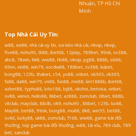
Nhuận, TP Hồ Chí
Minh
Top Nhà Cái Uy Tín:
w88
,
ee88
,
nhà cái uy tín
,
soi kèo nhà cái
,
rikvip
,
rikvip
,
five88
,
nohu90
,
tk88
,
ibet68
,
12play
,
789bet
,
99ok
,
sv388
,
abc8
,
78win
,
bk8
,
ww88
,
hb88
,
okvip
,
pg88
,
888b
,
s666
,
69vn
,
xin88
,
win79
,
xocdia88
,
188bet
,
sv388
,
kubet
,
bong88
,
123b
,
thabet
,
c54
,
yo88
,
onbet
,
ok365
,
ok365
,
fa88
,
da88
,
win79
,
vn88
,
fun88
,
me88
,
km1888b
,
ibet68
,
azbet88
,
typhu88
,
loto188
,
bj88
,
okchoi
,
betvisa
,
onbet
,
sv88
,
winvn
,
hello88
,
8kbet
,
az888
,
zomclub
,
i9bet
,
888b
,
v8club
,
mayclub
,
88clb
,
ok9
,
nohu90
,
88bet
,
123b
,
luck8
,
May88
,
bet88
,
99ok
,
bong88
,
mu88
,
Bk8
,
win55
,
bet88
,
sv66
,
lucky88
,
uk88
,
zomclub
,
f168
,
ww88
,
game bài đổi
thưởng
,
top game bài đổi thưởng
,
w88
,
tài xỉu
,
789 club
,
789
bet
,
sanclub