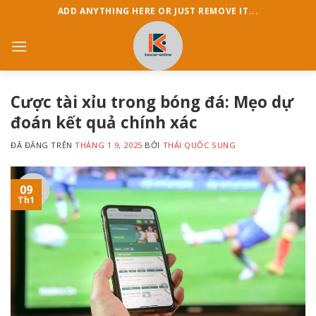
Chuyển
ADD ANYTHING HERE OR JUST REMOVE IT...
đến
nội
dung
Cược tài xỉu trong bóng đá: Mẹo dự
đoán kết quả chính xác
ĐÃ ĐĂNG TRÊN
THÁNG 1 9, 2025
BỞI
THÁI QUỐC SUNG
09
Th1