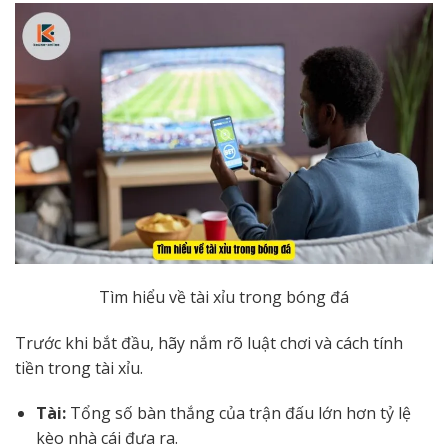
Tìm hiểu về tài xỉu trong bóng đá
Trước khi bắt đầu, hãy nắm rõ luật chơi và cách tính
tiền trong tài xỉu.
Tài:
Tổng số bàn thắng của trận đấu lớn hơn tỷ lệ
kèo nhà cái đưa ra.