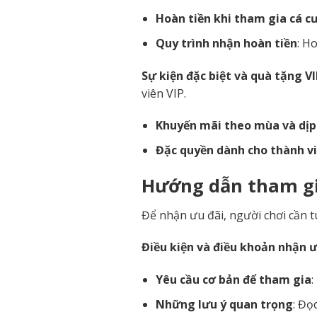
Hoàn tiền khi tham gia cá c
Quy trình nhận hoàn tiền
: H
Sự kiện đặc biệt và quà tặng VI
viên VIP.
Khuyến mãi theo mùa và dịp
Đặc quyền dành cho thành vi
Hướng dẫn tham g
Để nhận ưu đãi, người chơi cần t
Điều kiện và điều khoản nhận ư
Yêu cầu cơ bản để tham gia
Những lưu ý quan trọng
: Đọ