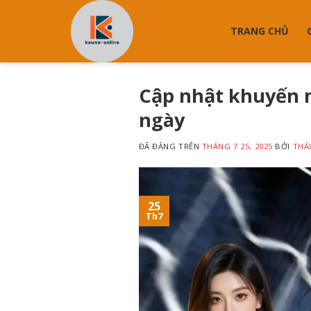
Chuyển
đến
TRANG CHỦ
nội
dung
Cập nhật khuyến 
ngày
ĐÃ ĐĂNG TRÊN
THÁNG 7 25, 2025
BỞI
THÁ
25
Th7