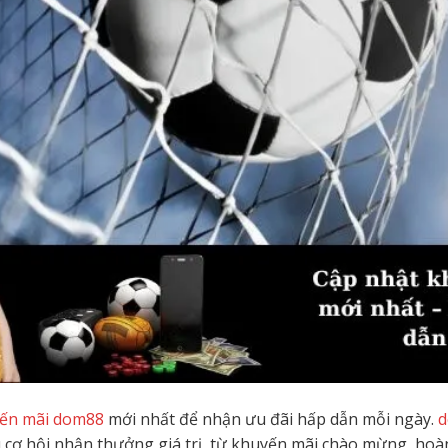
ến mãi dom88
mới nhất để nhận ưu đãi hấp dẫn mỗi ngày.
d
cơ hội nhận thưởng giá trị, từ khuyến mãi chào mừng, hoàn 