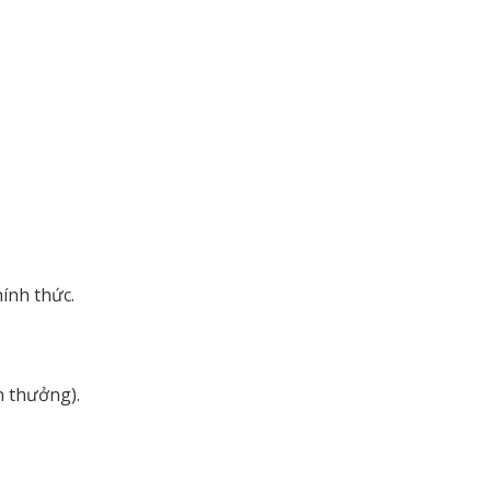
hính thức.
n thưởng).