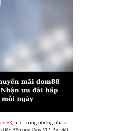
om88
, một trong những nhà cái
tiền đến quà tặng VIP. Bài viết