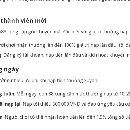
thành viên mới
8 cung cấp gói khuyến mãi đặc biệt với giá trị thưởng hấp 
ười chơi nhận thưởng lên đến 100% giá trị nạp lần đầu, tối đ
g
: Đăng ký tài khoản, nạp tiền lần đầu và kích hoạt khuyến 
g ngày
ưởng nhiều ưu đãi khi nạp tiền thường xuyên.
g tuần
: Mỗi ngày, dom88 cung cấp mức thưởng nạp từ 10-20
i nạp lại
: Nạp tối thiểu 500.000 VND và đáp ứng yêu cầu cượ
n
: Người chơi có thể nhận hoàn tiền lên đến 1.5% tổng số t