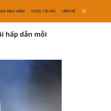
HAO MẠO HIỂM
CƯỢC TÀI XỈU
LIÊN HỆ
i hấp dẫn mỗi