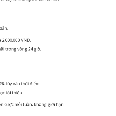
dẫn.
a 2.000.000 VND.
mãi trong vòng 24 giờ.
% tùy vào thời điểm.
c tối thiểu.
iền cược mỗi tuần, không giới hạn