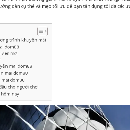
hướng dẫn cụ thể và mẹo tối ưu để bạn tận dụng tối đa các ưu
ương trình khuyến mãi
tại dom88
 viên mới
y
uyến mãi dom88
yến mãi dom88
n mãi dom88
đầu cho người chơi
 hôm nay