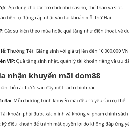
ược
: Áp dụng cho các trò chơi như casino, thể thao và slot.
oàn tiền tự động cập nhật vào tài khoản mỗi thứ Hai.
P
: Các sự kiện theo mùa hoặc quà tặng như điện thoại, vé d
 lễ
: Thưởng Tết, Giáng sinh với giá trị lên đến 10.000.000 VN
ên VIP
: Quà tặng sinh nhật, quản lý tài khoản riêng và ưu đ
ia nhận khuyến mãi dom88
uân thủ các bước sau đây một cách chính xác:
u đãi
: Mỗi chương trình khuyến mãi đều có yêu cầu cụ thể.
: Tài khoản phải được xác minh và không vi phạm chính sách
c kỹ điều khoản để tránh mất quyền lợi do không đáp ứng yê