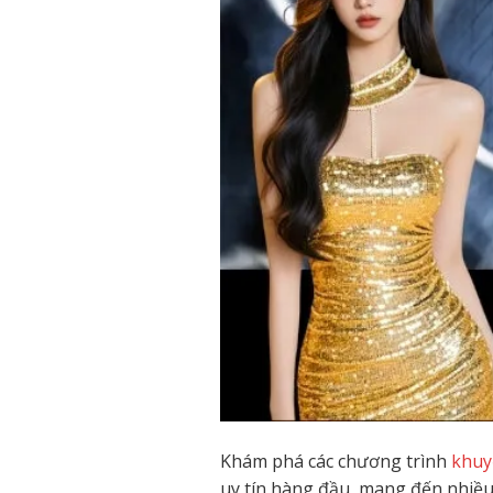
Khám phá các chương trình
khuy
uy tín hàng đầu, mang đến nhiều 