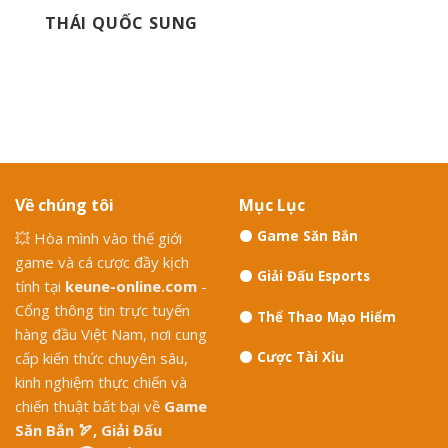
THÁI QUỐC SUNG
Về chúng tôi
Mục Lục
⚫️
Game Săn Bắn
💥 Hòa mình vào thế giới
game và cá cược đầy kịch
⚫️
Giải Đấu Esports
tính tại
keune-online.com
-
Cổng thông tin trực tuyến
⚫️
Thể Thao Mạo Hiểm
hàng đầu Việt Nam, nơi cung
cấp kiến thức chuyên sâu,
⚫️
Cược Tài Xỉu
kinh nghiệm thực chiến và
chiến thuật bất bại về
Game
Săn Bắn
🏹,
Giải Đấu