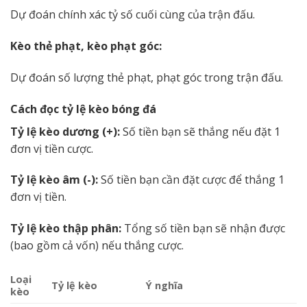
Dự đoán chính xác tỷ số cuối cùng của trận đấu.
Kèo thẻ phạt, kèo phạt góc:
Dự đoán số lượng thẻ phạt, phạt góc trong trận đấu.
Cách đọc tỷ lệ kèo bóng đá
Tỷ lệ kèo dương (+):
Số tiền bạn sẽ thắng nếu đặt 1
đơn vị tiền cược.
Tỷ lệ kèo âm (-):
Số tiền bạn cần đặt cược để thắng 1
đơn vị tiền.
Tỷ lệ kèo thập phân:
Tổng số tiền bạn sẽ nhận được
(bao gồm cả vốn) nếu thắng cược.
Loại
Tỷ lệ kèo
Ý nghĩa
kèo