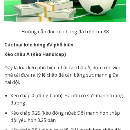
Hướng dẫn đọc kèo bóng đá trên Fun88
Các loại kèo bóng đá phổ biến
Kèo châu Á (Kèo Handicap)
Đây là loại kèo phổ biến nhất tại châu Á, dựa trên việc
nhà cái đưa ra tỷ lệ chấp để cân bằng sức mạnh giữa
hai đội.
Kèo chấp 0 (đồng banh): Hai đội có sức mạnh tương
đương.
Kèo chấp 0.25 (kèo đồng nửa): Đội mạnh hơn chấp
đội yếu hơn 0.25 bàn.