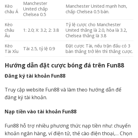
Manchester
Kèo
Manchester United mạnh hơn,
United chấp
châu Á
chấp Chelsea 0.5 bàn.
Chelsea 0.5
Kèo
Tỷ lệ cược cho Manchester
châu
1: 2.0; X: 3.2; 2: 3.8
United thắng là 2.0, hòa là 3.2,
Âu
Chelsea thắng là 3.8
Kèo
Đặt cược Tài, nếu trận đấu có 3
Tài 2.5, tỷ lệ 0.9
Tài Xỉu
bàn thắng trở lên thì thắng cược.
Hướng dẫn đặt cược bóng đá trên Fun88
Đăng ký tài khoản Fun88
Truy cập website Fun88 và làm theo hướng dẫn để
đăng ký tài khoản.
Nạp tiền vào tài khoản Fun88
Fun88 hỗ trợ nhiều phương thức nạp tiền như: chuyển
khoản ngân hàng, ví điện tử, thẻ cào điện thoại,… Chọn