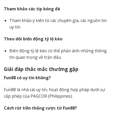
Tham khảo các tip bóng đá
Tham khảo ý kiến từ các chuyên gia, các nguồn tin
uy tín.
Theo dõi biến động tỷ lệ kèo
Biến động tỷ lệ kèo có thể phản ánh những thông
tin quan trọng về trận đấu.
Giải đáp thắc mắc thường gặp
Fun88 có uy tín không?
Fun88 là nhà cái uy tín, hoạt động hợp pháp dưới sự
cấp phép của PAGCOR (Philippines).
Cách rút tiền thắng cược từ Fun88?