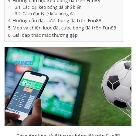
Hướng dẫn đọc kèo bóng đá trên Fun88
Các loại kèo bóng đá phổ biến
Cách đọc tỷ lệ kèo bóng đá
Hướng dẫn đặt cược bóng đá trên Fun88
Mẹo và chiến lược đặt cược bóng đá trên Fun88
Giải đáp thắc mắc thường gặp