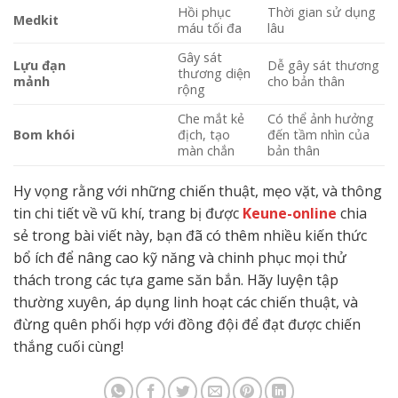
Hồi phục
Thời gian sử dụng
Medkit
máu tối đa
lâu
Gây sát
Lựu đạn
Dễ gây sát thương
thương diện
mảnh
cho bản thân
rộng
Che mắt kẻ
Có thể ảnh hưởng
Bom khói
địch, tạo
đến tầm nhìn của
màn chắn
bản thân
Hy vọng rằng với những chiến thuật, mẹo vặt, và thông
tin chi tiết về vũ khí, trang bị được
Keune-online
chia
sẻ trong bài viết này, bạn đã có thêm nhiều kiến thức
bổ ích để nâng cao kỹ năng và chinh phục mọi thử
thách trong các tựa game săn bắn. Hãy luyện tập
thường xuyên, áp dụng linh hoạt các chiến thuật, và
đừng quên phối hợp với đồng đội để đạt được chiến
thắng cuối cùng!