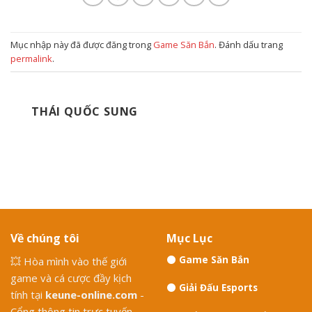
Mục nhập này đã được đăng trong
Game Săn Bắn
. Đánh dấu trang
permalink
.
THÁI QUỐC SUNG
Về chúng tôi
Mục Lục
⚫️
Game Săn Bắn
💥 Hòa mình vào thế giới
game và cá cược đầy kịch
⚫️
Giải Đấu Esports
tính tại
keune-online.com
-
Cổng thông tin trực tuyến