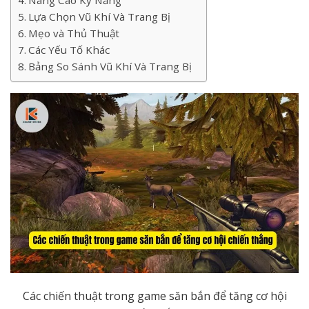
Nâng Cao Kỹ Năng
Lựa Chọn Vũ Khí Và Trang Bị
Mẹo và Thủ Thuật
Các Yếu Tố Khác
Bảng So Sánh Vũ Khí Và Trang Bị
Các chiến thuật trong game săn bắn để tăng cơ hội