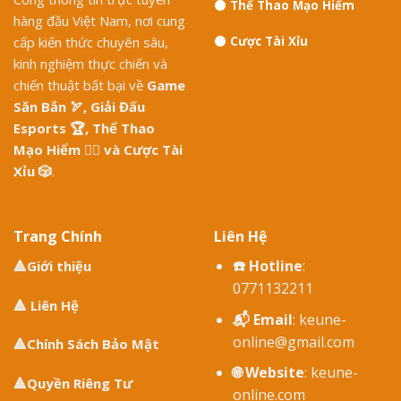
⚫️
Thể Thao Mạo Hiểm
hàng đầu Việt Nam, nơi cung
cấp kiến thức chuyên sâu,
⚫️
Cược Tài Xỉu
kinh nghiệm thực chiến và
chiến thuật bất bại về
Game
Săn Bắn
🏹,
Giải Đấu
Esports
🏆,
Thể Thao
Mạo Hiểm
🧗‍♂️ và
Cược Tài
Xỉu
🎲
.
Trang Chính
Liên Hệ
☎️ Hotline
:
🔺
Giới thiệu
0771132211
🔺
Liên Hệ
📬 Email
: keune-
online
@gmail.com
🔺
Chính Sách Bảo Mật
🌐 Website
:
keune-
🔺
Quyền Riêng Tư
online.com