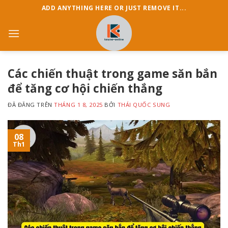
Chuyển
ADD ANYTHING HERE OR JUST REMOVE IT...
đến
nội
dung
Các chiến thuật trong game săn bắn
để tăng cơ hội chiến thắng
ĐÃ ĐĂNG TRÊN
THÁNG 1 8, 2025
BỞI
THÁI QUỐC SUNG
08
Th1