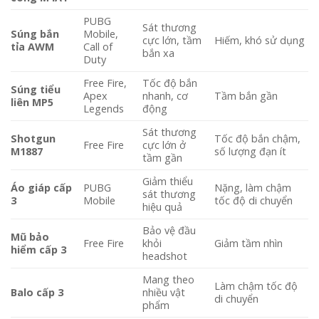
PUBG
Sát thương
Súng bắn
Mobile,
cực lớn, tầm
Hiếm, khó sử dụng
tỉa AWM
Call of
bắn xa
Duty
Free Fire,
Tốc độ bắn
Súng tiểu
Apex
nhanh, cơ
Tầm bắn gần
liên MP5
Legends
động
Sát thương
Shotgun
Tốc độ bắn chậm,
Free Fire
cực lớn ở
M1887
số lượng đạn ít
tầm gần
Giảm thiểu
Áo giáp cấp
PUBG
Nặng, làm chậm
sát thương
3
Mobile
tốc độ di chuyển
hiệu quả
Bảo vệ đầu
Mũ bảo
Free Fire
khỏi
Giảm tầm nhìn
hiểm cấp 3
headshot
Mang theo
Làm chậm tốc độ
Balo cấp 3
nhiều vật
di chuyển
phẩm