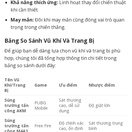
Khả năng thích ứng:
Linh hoạt thay đổi chiến thuật
khi cần thiết.
May mắn:
Đôi khi may mắn cũng đóng vai trò quan
trọng trong chiến thắng.
Bảng So Sánh Vũ Khí Và Trang Bị
Để giúp bạn dễ dàng lựa chọn vũ khí và trang bị phù
hợp, chúng tôi đã tổng hợp thông tin chi tiết trong
bảng so sánh dưới đây:
Tên Vũ
Khí/Trang
Game
Ưu điểm
Nhược điểm
Bị
Súng
Sát thương
PUBG
trường tấn
cao, dễ sử
Độ giật lớn
Mobile
công AKM
dụng
Súng
Độ chính xác
Sát thương trung
trường tấn
Free Fire
cao, ổn định
bình
công M4A1