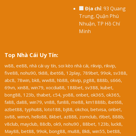
🏢 Địa chỉ
: 93 Quang
Trung, Quận Phú
Nhuận, TP Hồ Chí
Minh
Top Nhà Cái Uy Tín:
w88
,
ee88
,
nhà cái uy tín
,
soi kèo nhà cái
,
rikvip
,
rikvip
,
five88
,
nohu90
,
tk88
,
ibet68
,
12play
,
789bet
,
99ok
,
sv388
,
abc8
,
78win
,
bk8
,
ww88
,
hb88
,
okvip
,
pg88
,
888b
,
s666
,
69vn
,
xin88
,
win79
,
xocdia88
,
188bet
,
sv388
,
kubet
,
bong88
,
123b
,
thabet
,
c54
,
yo88
,
onbet
,
ok365
,
ok365
,
fa88
,
da88
,
win79
,
vn88
,
fun88
,
me88
,
km1888b
,
ibet68
,
azbet88
,
typhu88
,
loto188
,
bj88
,
okchoi
,
betvisa
,
onbet
,
sv88
,
winvn
,
hello88
,
8kbet
,
az888
,
zomclub
,
i9bet
,
888b
,
v8club
,
mayclub
,
88clb
,
ok9
,
nohu90
,
88bet
,
123b
,
luck8
,
May88
,
bet88
,
99ok
,
bong88
,
mu88
,
Bk8
,
win55
,
bet88
,