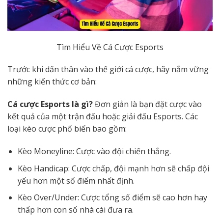
Tìm Hiểu Về Cá Cược Esports
Trước khi dấn thân vào thế giới cá cược, hãy nắm vững
những kiến thức cơ bản:
Cá cược Esports là gì?
Đơn giản là bạn đặt cược vào
kết quả của một trận đấu hoặc giải đấu Esports. Các
loại kèo cược phổ biến bao gồm:
Kèo Moneyline: Cược vào đội chiến thắng.
Kèo Handicap: Cược chấp, đội mạnh hơn sẽ chấp đội
yếu hơn một số điểm nhất định.
Kèo Over/Under: Cược tổng số điểm sẽ cao hơn hay
thấp hơn con số nhà cái đưa ra.