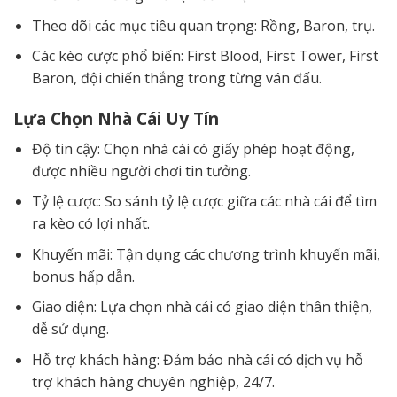
Theo dõi các mục tiêu quan trọng: Rồng, Baron, trụ.
Các kèo cược phổ biến: First Blood, First Tower, First
Baron, đội chiến thắng trong từng ván đấu.
Lựa Chọn Nhà Cái Uy Tín
Độ tin cậy: Chọn nhà cái có giấy phép hoạt động,
được nhiều người chơi tin tưởng.
Tỷ lệ cược: So sánh tỷ lệ cược giữa các nhà cái để tìm
ra kèo có lợi nhất.
Khuyến mãi: Tận dụng các chương trình khuyến mãi,
bonus hấp dẫn.
Giao diện: Lựa chọn nhà cái có giao diện thân thiện,
dễ sử dụng.
Hỗ trợ khách hàng: Đảm bảo nhà cái có dịch vụ hỗ
trợ khách hàng chuyên nghiệp, 24/7.