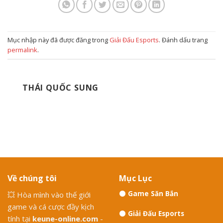
Mục nhập này đã được đăng trong
Giải Đấu Esports
. Đánh dấu trang
permalink
.
THÁI QUỐC SUNG
Về chúng tôi
Mục Lục
⚫️
Game Săn Bắn
💥 Hòa mình vào thế giới
game và cá cược đầy kịch
⚫️
Giải Đấu Esports
tính tại
keune-online.com
-