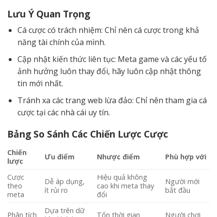
Lưu Ý Quan Trọng
Cá cược có trách nhiệm: Chỉ nên cá cược trong khả
năng tài chính của mình.
Cập nhật kiến thức liên tục: Meta game và các yếu tố
ảnh hưởng luôn thay đổi, hãy luôn cập nhật thông
tin mới nhất.
Tránh xa các trang web lừa đảo: Chỉ nên tham gia cá
cược tại các nhà cái uy tín.
Bảng So Sánh Các Chiến Lược Cược
Chiến
Ưu điểm
Nhược điểm
Phù hợp với
lược
Cược
Hiệu quả không
Dễ áp dụng,
Người mới
theo
cao khi meta thay
ít rủi ro
bắt đầu
meta
đổi
Dựa trên dữ
Phân tích
Tốn thời gian
Người chơi