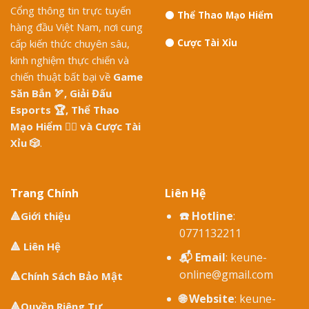
Cổng thông tin trực tuyến
⚫️
Thể Thao Mạo Hiểm
hàng đầu Việt Nam, nơi cung
cấp kiến thức chuyên sâu,
⚫️
Cược Tài Xỉu
kinh nghiệm thực chiến và
chiến thuật bất bại về
Game
Săn Bắn
🏹,
Giải Đấu
Esports
🏆,
Thể Thao
Mạo Hiểm
🧗‍♂️ và
Cược Tài
Xỉu
🎲
.
Trang Chính
Liên Hệ
☎️ Hotline
:
🔺
Giới thiệu
0771132211
🔺
Liên Hệ
📬 Email
: keune-
online
@gmail.com
🔺
Chính Sách Bảo Mật
🌐 Website
:
keune-
🔺
Quyền Riêng Tư