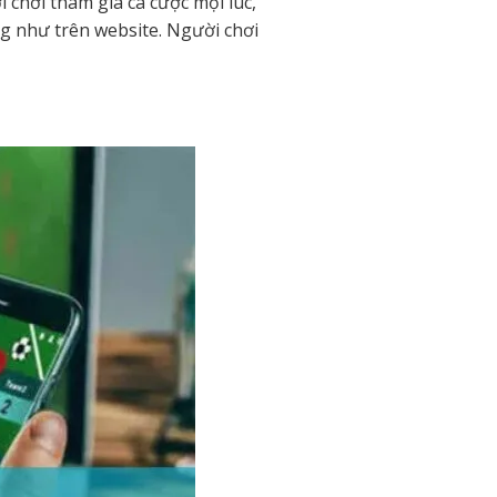
chơi tham gia cá cược mọi lúc,
ng như trên website. Người chơi