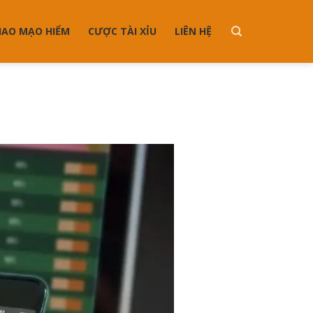
HAO MẠO HIỂM
CƯỢC TÀI XỈU
LIÊN HỆ