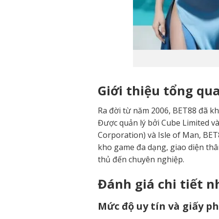
Giới thiệu tổng qu
Ra đời từ năm 2006, BET88 đã khẳ
Được quản lý bởi Cube Limited v
Corporation) và Isle of Man, BET
kho game đa dạng, giao diện thâ
thủ đến chuyên nghiệp.
Đánh giá chi tiết n
Mức độ uy tín và giấy p