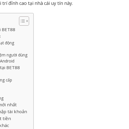
trí đỉnh cao tại nhà cái uy tín này.
ái BET88
8
oạt động
hiệm người dùng
 Android
tại BET88
ẳng cấp
ng
ới nhất
ập tài khoản
t tiền
 khác