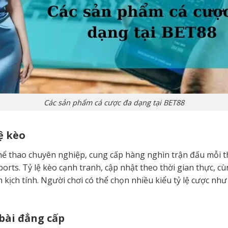
Các sản phẩm cá cược đa dạng tại BET88
ệ kèo
thể thao chuyên nghiệp, cung cấp hàng nghìn trận đấu mỗi 
orts. Tỷ lệ kèo cạnh tranh, cập nhật theo thời gian thực, cù
ệm kịch tính. Người chơi có thể chọn nhiều kiểu tỷ lệ cược n
bài đẳng cấp