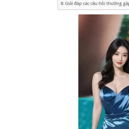
Giải đáp các câu hỏi thường gặ