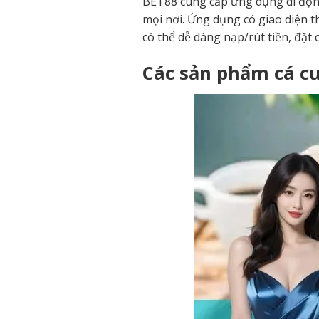
BET88 cung cấp ứng dụng di động 
mọi nơi. Ứng dụng có giao diện t
có thể dễ dàng nạp/rút tiền, đặt c
Các sản phẩm cá cư